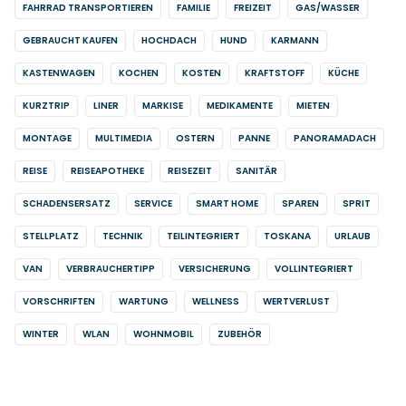
FAHRRAD TRANSPORTIEREN
FAMILIE
FREIZEIT
GAS/WASSER
GEBRAUCHT KAUFEN
HOCHDACH
HUND
KARMANN
KASTENWAGEN
KOCHEN
KOSTEN
KRAFTSTOFF
KÜCHE
KURZTRIP
LINER
MARKISE
MEDIKAMENTE
MIETEN
MONTAGE
MULTIMEDIA
OSTERN
PANNE
PANORAMADACH
REISE
REISEAPOTHEKE
REISEZEIT
SANITÄR
SCHADENSERSATZ
SERVICE
SMART HOME
SPAREN
SPRIT
STELLPLATZ
TECHNIK
TEILINTEGRIERT
TOSKANA
URLAUB
VAN
VERBRAUCHERTIPP
VERSICHERUNG
VOLLINTEGRIERT
VORSCHRIFTEN
WARTUNG
WELLNESS
WERTVERLUST
WINTER
WLAN
WOHNMOBIL
ZUBEHÖR