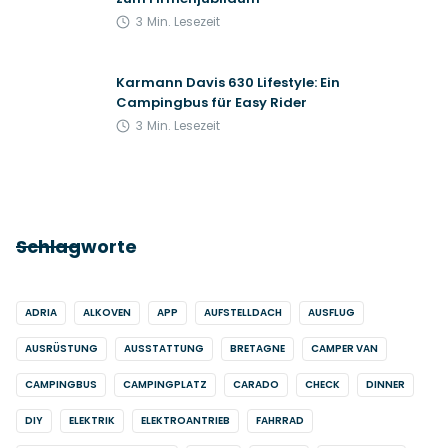
3
Min. Lesezeit
Karmann Davis 630 Lifestyle: Ein
Campingbus für Easy Rider
3
Min. Lesezeit
Schlagworte
ADRIA
ALKOVEN
APP
AUFSTELLDACH
AUSFLUG
AUSRÜSTUNG
AUSSTATTUNG
BRETAGNE
CAMPER VAN
CAMPINGBUS
CAMPINGPLATZ
CARADO
CHECK
DINNER
DIY
ELEKTRIK
ELEKTROANTRIEB
FAHRRAD