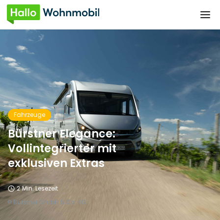
Fahrzeuge
Bürstner Elegance:
Vollintegrierter mit
exklusiven Extras
2
Min. Lesezeit
Bürstner GmbH & Co. KG
©